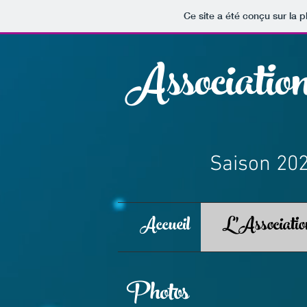
Ce site a été conçu sur la p
Associati
Saison 202
Accueil
L'Associatio
Photos