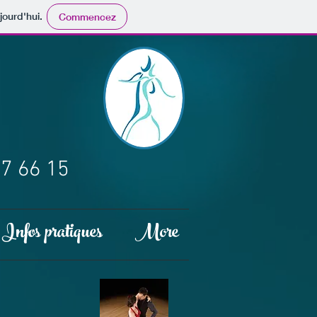
jourd'hui.
Commencez
87 66 15
Infos pratiques
More